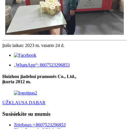
Įrašo laikas: 2023 m. vasario 24 d.
„WhatsApp“: 8607523296853
Huizhou jiadehui pramonės Co., Ltd.,
įkurta 2012 m.
UŽKLAUSA DABAR
Susisiekite su mumis
Telefonas:
+8607523296853