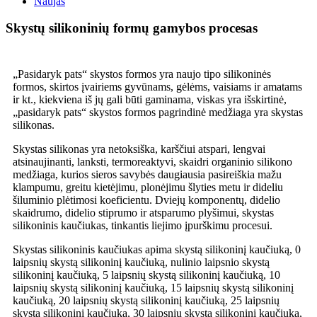
Naujas
Skystų silikoninių formų gamybos procesas
„Pasidaryk pats“ skystos formos yra naujo tipo silikoninės
formos, skirtos įvairiems gyvūnams, gėlėms, vaisiams ir amatams
ir kt., kiekviena iš jų gali būti gaminama, viskas yra išskirtinė,
„pasidaryk pats“ skystos formos pagrindinė medžiaga yra skystas
silikonas.
Skystas silikonas yra netoksiška, karščiui atspari, lengvai
atsinaujinanti, lanksti, termoreaktyvi, skaidri organinio silikono
medžiaga, kurios sieros savybės daugiausia pasireiškia mažu
klampumu, greitu kietėjimu, plonėjimu šlyties metu ir dideliu
šiluminio plėtimosi koeficientu. Dviejų komponentų, didelio
skaidrumo, didelio stiprumo ir atsparumo plyšimui, skystas
silikoninis kaučiukas, tinkantis liejimo įpurškimu procesui.
Skystas silikoninis kaučiukas apima skystą silikoninį kaučiuką, 0
laipsnių skystą silikoninį kaučiuką, nulinio laipsnio skystą
silikoninį kaučiuką, 5 laipsnių skystą silikoninį kaučiuką, 10
laipsnių skystą silikoninį kaučiuką, 15 laipsnių skystą silikoninį
kaučiuką, 20 laipsnių skystą silikoninį kaučiuką, 25 laipsnių
skystą silikoninį kaučiuką, 30 laipsnių skystą silikoninį kaučiuką,