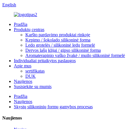
English
Pradžia
Produktų centras
Karšto pardavimo produktai rinkoje
Kepimo / šokolado silikoninė forma
Ledo grotelės / silikoninė ledų formelė
Dervos lašų klijai / gipso silikoninė forma
Aromaterapinio vaško žvakė / muilo silikoninė formelė
Individualiai pritaikytos paslaugos
Apie mus
sertifikatas
DUK
Naujienos
Susisiekite su mumis
Pradžia
Naujienos
Skystų silikoninių formų gamybos procesas
Naujienos