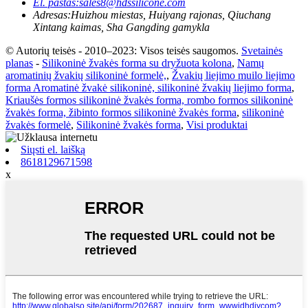
El. paštas:
sales8@hdssilicone.com
Adresas:
Huizhou miestas, Huiyang rajonas, Qiuchang
Xintang kaimas, Sha Gangding gamykla
© Autorių teisės - 2010–2023: Visos teisės saugomos.
Svetainės
planas
-
Silikoninė žvakės forma su dryžuota kolona
,
Namų
aromatinių žvakių silikoninė formelė,
,
Žvakių liejimo muilo liejimo
forma Aromatinė žvakė silikoninė, silikoninė žvakių liejimo forma
,
Kriaušės formos silikoninė žvakės forma, rombo formos silikoninė
žvakės forma, žibinto formos silikoninė žvakės forma
,
silikoninė
žvakės formelė
,
Silikoninė žvakės forma
,
Visi produktai
Siųsti el. laišką
8618129671598
x