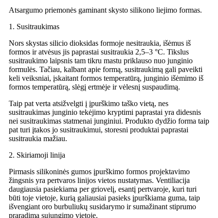
Atsargumo priemonės gaminant skysto silikono liejimo formas.
1. Susitraukimas
Nors skystas silicio dioksidas formoje nesitraukia, išėmus iš
formos ir atvėsus jis paprastai susitraukia 2,5–3 °C. Tikslus
susitraukimo laipsnis tam tikru mastu priklauso nuo junginio
formulės. Tačiau, kalbant apie formą, susitraukimą gali paveikti
keli veiksniai, įskaitant formos temperatūrą, junginio išėmimo iš
formos temperatūrą, slėgį ertmėje ir vėlesnį suspaudimą.
Taip pat verta atsižvelgti į įpurškimo taško vietą, nes
susitraukimas junginio tekėjimo kryptimi paprastai yra didesnis
nei susitraukimas statmenai junginiui. Produkto dydžio forma taip
pat turi įtakos jo susitraukimui, storesni produktai paprastai
susitraukia mažiau.
2. Skiriamoji linija
Pirmasis silikoninės gumos įpurškimo formos projektavimo
žingsnis yra pertvaros linijos vietos nustatymas. Ventiliacija
daugiausia pasiekiama per griovelį, esantį pertvaroje, kuri turi
būti toje vietoje, kurią galiausiai pasieks įpurškiama guma, taip
išvengiant oro burbuliukų susidarymo ir sumažinant stiprumo
praradimą sujungimo vietoje.