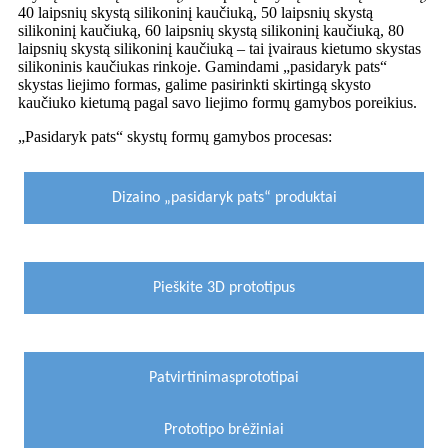
40 laipsnių skystą silikoninį kaučiuką, 50 laipsnių skystą
silikoninį kaučiuką, 60 laipsnių skystą silikoninį kaučiuką, 80
laipsnių skystą silikoninį kaučiuką – tai įvairaus kietumo skystas
silikoninis kaučiukas rinkoje. Gamindami „pasidaryk pats“
skystas liejimo formas, galime pasirinkti skirtingą skysto
kaučiuko kietumą pagal savo liejimo formų gamybos poreikius.
„Pasidaryk pats“ skystų formų gamybos procesas:
Dizaino „pasidaryk pats“ produktai
Pieškite 3D prototipus
Patvirtinimas
prototipai
Prototipo brėžiniai