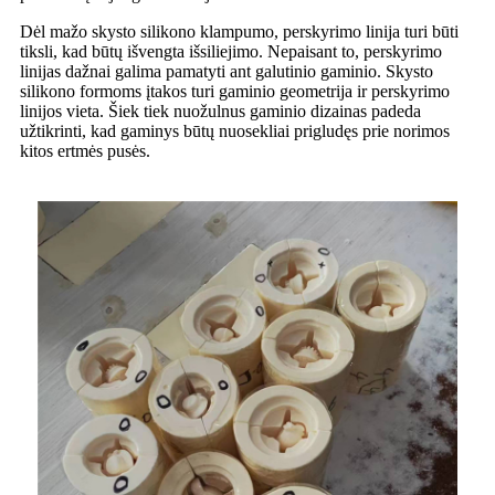
Dėl mažo skysto silikono klampumo, perskyrimo linija turi būti
tiksli, kad būtų išvengta išsiliejimo. Nepaisant to, perskyrimo
linijas dažnai galima pamatyti ant galutinio gaminio. Skysto
silikono formoms įtakos turi gaminio geometrija ir perskyrimo
linijos vieta. Šiek tiek nuožulnus gaminio dizainas padeda
užtikrinti, kad gaminys būtų nuosekliai prigludęs prie norimos
kitos ertmės pusės.