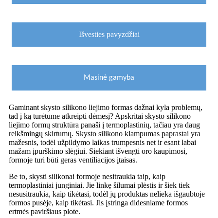
Išvesties pavyzdžiai
Masinė gamyba
Gaminant skysto silikono liejimo formas dažnai kyla problemų,
tad į ką turėtume atkreipti dėmesį? Apskritai skysto silikono
liejimo formų struktūra panaši į termoplastinių, tačiau yra daug
reikšmingų skirtumų. Skysto silikono klampumas paprastai yra
mažesnis, todėl užpildymo laikas trumpesnis net ir esant labai
mažam įpurškimo slėgiui. Siekiant išvengti oro kaupimosi,
formoje turi būti geras ventiliacijos įtaisas.
Be to, skysti silikonai formoje nesitraukia taip, kaip
termoplastiniai junginiai. Jie linkę šilumai plėstis ir šiek tiek
nesusitraukia, kaip tikėtasi, todėl jų produktas nelieka išgaubtoje
formos pusėje, kaip tikėtasi. Jis įstringa didesniame formos
ertmės paviršiaus plote.